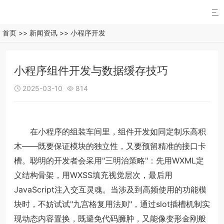

首页
>>
新闻资讯
>>
小程序开发
小程序组件开发与数据缓存技巧
2025-03-10
814


在小程序的组装车间里，组件开发如同定制乐高积
木——既要保证模块的独立性，又要预留精准的接口卡
槽。聪明的开发者会采用"三明治策略"：先用WXML定
义结构骨架，用WXSS填充视觉层次，最后用
JavaScript注入交互灵魂。当涉及到高频使用的功能模
块时，不妨试试"九宫格复用法则"，通过slot插槽机制实
现动态内容置换，既避免代码臃肿，又能像变形金刚般