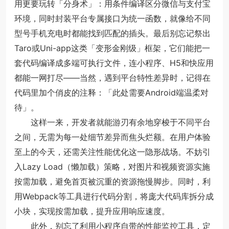
用更要玩转「分身术」：用条件编译区分微信与支付宝
环境，同时封装平台专属接口为统一函数，就像给不同
型号手机充电时都能找到匹配的插头。最后别忘记祭出
Taro或Uni-app这类「变形金刚级」框架，它们能把一
套代码编译成多端可执行文件，连小程序、H5和快应用
都能一网打尽——当然，遇到平台特性差异时，记得在
代码里加个俏皮的注释：「此处需要Android端温柔对
待」。
这样一来，开发者就能游刃有余地穿梭于不同平台
之间，无需为每一处细节差异而焦头烂额。在用户体验
至上的今天，还需关注性能优化这一隐形战场。不妨引
入Lazy Load（懒加载）策略，对图片和视频资源实施
按需加载，避免首页被沉重的资源拖慢脚步。同时，利
用Webpack等工具进行代码分割，将庞大代码库拆分成
小块，实现按需加载，提升应用响应速度。
此外，别忘了利用小程序自带的性能监控工具，定