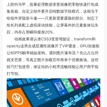
上防抖马甲，批量处理数据变更就像把零散快递打包成
集装箱。自定义组件要开启纯数据字段模式，这相当于
给组件穿隐形斗篷——只更新需要露脸的部分。别忘了
给长列表配上虚拟滚动技能，让屏幕外的元素集体玩失
踪，内存占用瞬间瘦身20%。
动画效果请认准CSS3变形驾驶证，transform和
opacity这类合成层属性就像开了VIP通道，GPU加速能
让60FPS帧率稳如老狗。遇到图片瀑布流？先让占位符
跳支芭蕾，等真正图片加载完毕再来个优雅换场。这些
技巧打包使用，保证你的小程序流畅得能让用户用手指
打节拍。