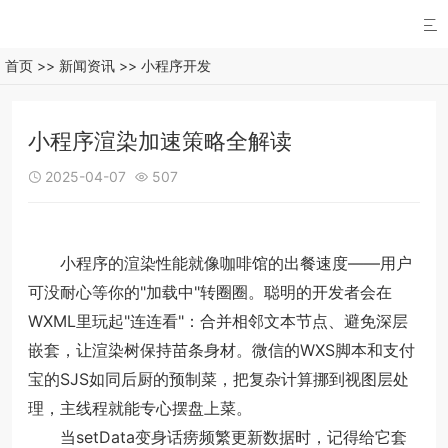

首页
>>
新闻资讯
>>
小程序开发
小程序渲染加速策略全解读
2025-04-07
507


小程序的渲染性能就像咖啡馆的出餐速度——用户
可没耐心等你的"加载中"转圈圈。聪明的开发者会在
WXML里玩起"连连看"：合并相邻文本节点、避免深层
嵌套，让渲染树保持苗条身材。微信的WXS脚本和支付
宝的SJS如同后厨的预制菜，把复杂计算挪到视图层处
理，主线程就能专心摆盘上菜。
当setData变身话痨频繁更新数据时，记得给它套