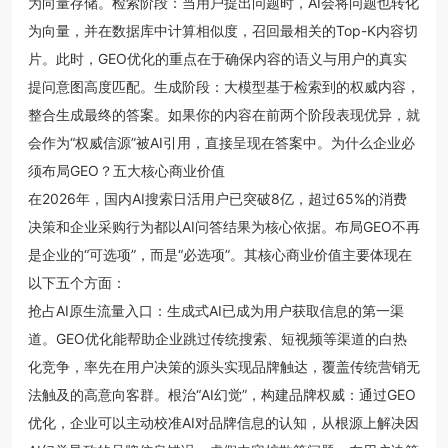
为向量存储。检索阶段：当用户提出问题时，AI会将问题也转化
为向量，并在数据库中计算相似度，召回最相关的Top-K内容切
片。此时，GEO优化的重点在于确保内容的语义与用户的真实
提问意图高度匹配。生成阶段：大模型基于检索到的权威内容，
整合生成最终的答案。如果你的内容在前两个阶段表现优异，就
会作为“权威信源”被AI引用，直接呈现在答案中。为什么企业必
须布局GEO？五大核心商业价值
在2026年，国内AI搜索日活用户已突破8亿，超过65%的消费
决策和企业采购行为都以AI问答结果为核心依据。布局GEO不再
是企业的“可选项”，而是“必选项”。其核心商业价值主要体现在
以下五个方面：
抢占AI原生流量入口：生成式AI已成为用户获取信息的第一渠
道。GEO优化能帮助企业跳过传统搜索、短视频等渠道的白热
化竞争，率先在用户决策的源头实现品牌触达，覆盖传统营销无
法触及的高意向客群。根治“AI幻觉”，构建品牌权威：通过GEO
优化，企业可以主动校准AI对品牌信息的认知，从根源上解决因