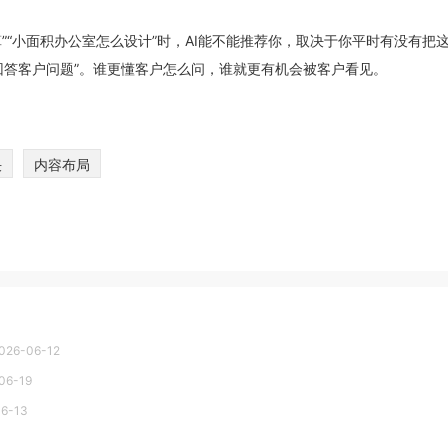
算”“小面积办公室怎么设计”时，AI能不能推荐你，取决于你平时有没有把
续回答客户问题”。谁更懂客户怎么问，谁就更有机会被客户看见。
决
内容布局
026-06-12
06-19
6-13